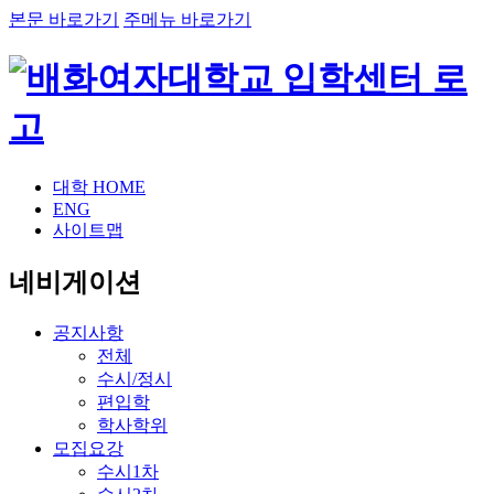
본문 바로가기
주메뉴 바로가기
대학 HOME
ENG
사이트맵
네비게이션
공지사항
전체
수시/정시
편입학
학사학위
모집요강
수시1차