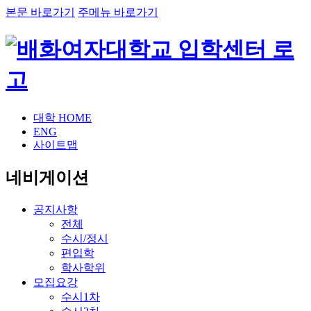
본문 바로가기
주메뉴 바로가기
대학 HOME
ENG
사이트맵
네비게이션
공지사항
전체
수시/정시
편입학
학사학위
모집요강
수시1차