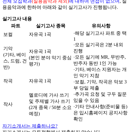
전체 모집학과
(실용음악과 제외)
에 대하여 면접이 없으며
, 실
용음악과에 한하여 아래와 같이 실기고사가 진행됩니다.
실기고사 내용
파트
실기고사 종목
유의사항
·해당 실기고사 파트 중 택
보컬
자유곡 1곡
1
·모든 실기곡은 2분 내외
기악
진행
자유곡 1곡
(기타, 베이
·모든 실기에 MR, 무반주,
(본인 분야 악기 중심
스, 드럼, 건
반주자 동반 1인 가능
평가)
반)
·기타, 베이스 지원자는 개
인 악기 지참
작곡
자유곡 1곡
·보컬, 기악, 작곡은 악보 3
부 당일 제출
·추가곡 요청 및 구두 질문
멜로디에 가사 쓰기
있을 수 있음
및 주제별 가사 쓰기
작사
·기타 안내사항(준비물 등)
(2개 종목 / 50분 소요
은 입시홈페이지 공지사항
예정)
확인
자기소개서는 제출하나요?