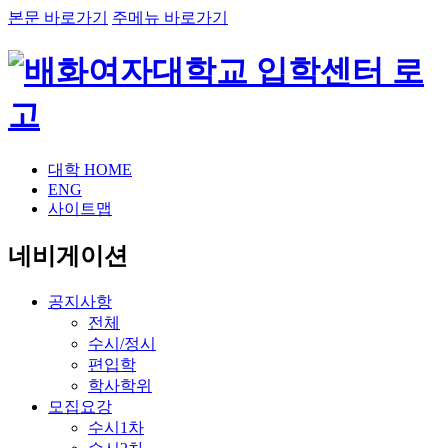
본문 바로가기
주메뉴 바로가기
대학 HOME
ENG
사이트맵
네비게이션
공지사항
전체
수시/정시
편입학
학사학위
모집요강
수시1차