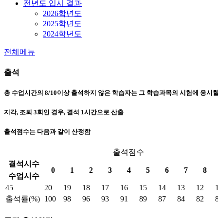
전년도 입시 결과
2026학년도
2025학년도
2024학년도
전체메뉴
출석
총 수업시간의 8/10이상 출석하지 않은 학습자는 그 학습과목의 시험에 응시
지각, 조퇴 3회인 경우, 결석 1시간으로 산출
출석점수는 다음과 같이 산정함
출석점수
결석시수
0
1
2
3
4
5
6
7
8
수업시수
45
20
19
18
17
16
15
14
13
12
출석률(%)
100
98
96
93
91
89
87
84
82