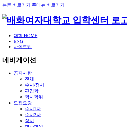
본문 바로가기
주메뉴 바로가기
대학 HOME
ENG
사이트맵
네비게이션
공지사항
전체
수시/정시
편입학
학사학위
모집요강
수시1차
수시2차
정시
학사학위