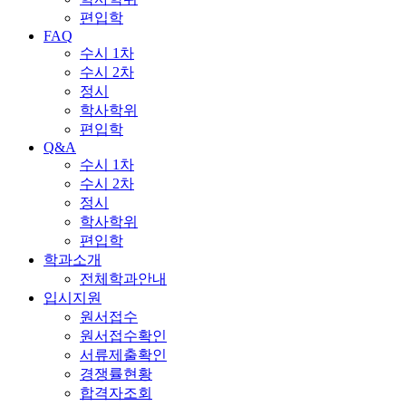
편입학
FAQ
수시 1차
수시 2차
정시
학사학위
편입학
Q&A
수시 1차
수시 2차
정시
학사학위
편입학
학과소개
전체학과안내
입시지원
원서접수
원서접수확인
서류제출확인
경쟁률현황
합격자조회