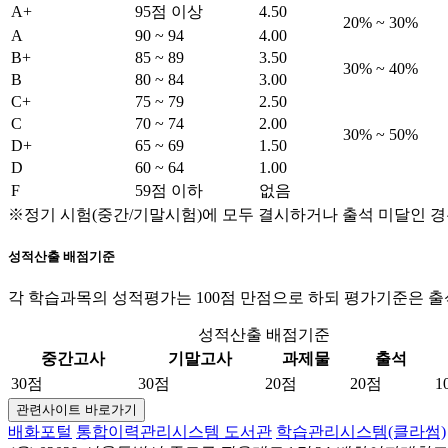
A+
95점 이상
4.50
20% ~ 30%
A
90 ~ 94
4.00
B+
85 ~ 89
3.50
30% ~ 40%
B
80 ~ 84
3.00
C+
75 ~ 79
2.50
C
70 ~ 74
2.00
30% ~ 50%
D+
65 ~ 69
1.50
D
60 ~ 64
1.00
F
59점 이하
없음
※정기 시험(중간/기말시험)에 모두 결시하거나 출석 미달인 경
성적산출 배점기준
각 학습과목의 성적평가는 100점 만점으로 하되 평가기준은 출석 2
성적산출 배점기준
중간고사
기말고사
과제물
출석
30점
30점
20점
20점
1
관련사이트 바로가기
배화포털
통합이력관리시스템
도서관
학습관리시스템(클라썸)