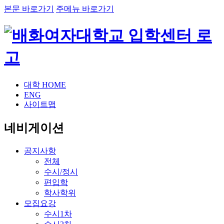
본문 바로가기
주메뉴 바로가기
대학 HOME
ENG
사이트맵
네비게이션
공지사항
전체
수시/정시
편입학
학사학위
모집요강
수시1차