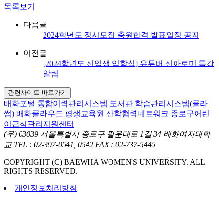
목록보기
다음글
2024학년도 정시모집 충원합격 발표일정 공지
이전글
[2024학년도 신입생 입학식] 유튜버 신아로미 특강
알림
관련사이트 바로가기
배화포털
통합이력관리시스템
도서관
학습관리시스템(클라
썸)
배화클라우드
평생교육원
산학협력네트워크
종로구어린
이급식관리지원센터
(우) 03039 서울특별시 종로구 필운대로 1길 34 배화여자대학
교
TEL : 02-397-0541, 0542
FAX : 02-737-5445
COPYRIGHT (C) BAEWHA WOMEN'S UNIVERSITY. ALL
RIGHTS RESERVED.
개인정보처리방침