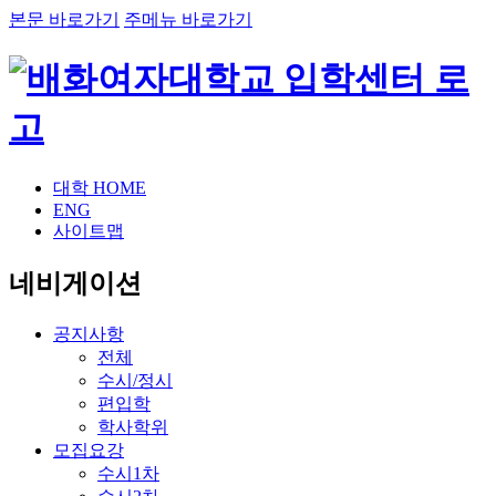
본문 바로가기
주메뉴 바로가기
대학 HOME
ENG
사이트맵
네비게이션
공지사항
전체
수시/정시
편입학
학사학위
모집요강
수시1차